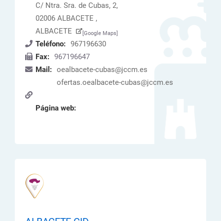
C/ Ntra. Sra. de Cubas, 2,
02006 ALBACETE ,
ALBACETE
[Google Maps]
Teléfono:
967196630
Fax:
967196647
Mail:
oealbacete-cubas@jccm.es
ofertas.oealbacete-cubas@jccm.es
Página web: