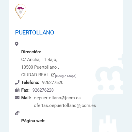
PUERTOLLANO
Dirección:
C/ Ancha, 11 Bajo,
13500 Puertollano ,
CIUDAD REAL
[Google Maps]
Teléfono:
926277520
Fax:
926276228
Mail:
oepuertollano@jccm.es
ofertas.oepuertollano@jccm.es
Página web: