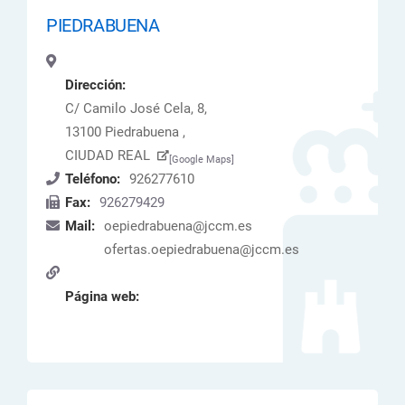
PIEDRABUENA
Dirección:
C/ Camilo José Cela, 8,
13100 Piedrabuena ,
CIUDAD REAL
[Google Maps]
Teléfono:
926277610
Fax:
926279429
Mail:
oepiedrabuena@jccm.es
ofertas.oepiedrabuena@jccm.es
Página web: