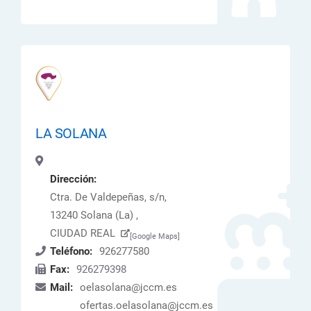
LA SOLANA
Dirección:
Ctra. De Valdepeñas, s/n,
13240 Solana (La) ,
CIUDAD REAL
[Google Maps]
Teléfono:
926277580
Fax:
926279398
Mail:
oelasolana@jccm.es
ofertas.oelasolana@jccm.es