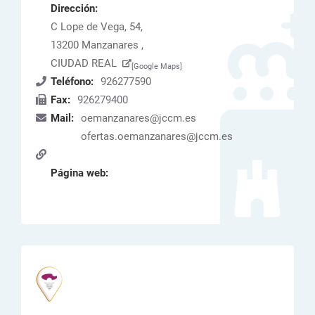
Dirección:
C Lope de Vega, 54,
13200 Manzanares ,
CIUDAD REAL
[Google Maps]
Teléfono:
926277590
Fax:
926279400
Mail:
oemanzanares@jccm.es
ofertas.oemanzanares@jccm.es
Página web: