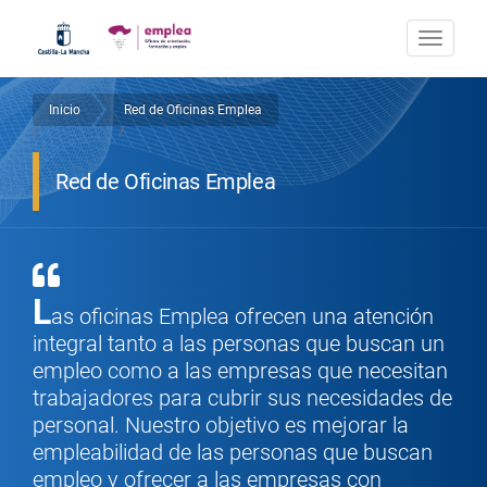
Pasar
al
Togg
contenido
navi
principal
Inicio
Red de Oficinas Emplea
Sobrescribir
/
/
enlaces
Red de Oficinas Emplea
de
ayuda
a
L
as oficinas Emplea ofrecen una atención
la
integral tanto a las personas que buscan un
navegación
empleo como a las empresas que necesitan
trabajadores para cubrir sus necesidades de
personal. Nuestro objetivo es mejorar la
empleabilidad de las personas que buscan
empleo y ofrecer a las empresas con