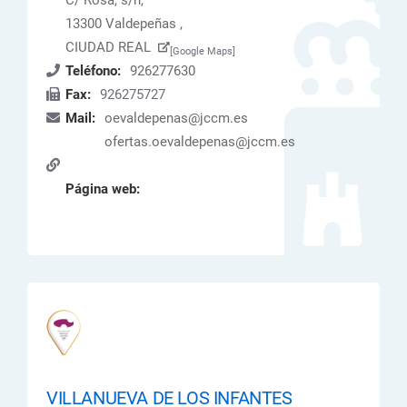
C/ Rosa, s/n,
13300 Valdepeñas ,
CIUDAD REAL
[Google Maps]
Teléfono:
926277630
Fax:
926275727
Mail:
oevaldepenas@jccm.es
ofertas.oevaldepenas@jccm.es
Página web:
VILLANUEVA DE LOS INFANTES