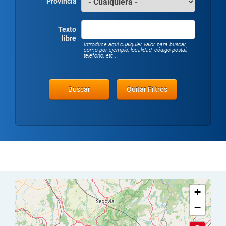
Provincia
Texto
libre
Introduce aquí cualquier valor para buscar,
como por ejemplo, localidad, código postal,
teléfono, etc...
+
−