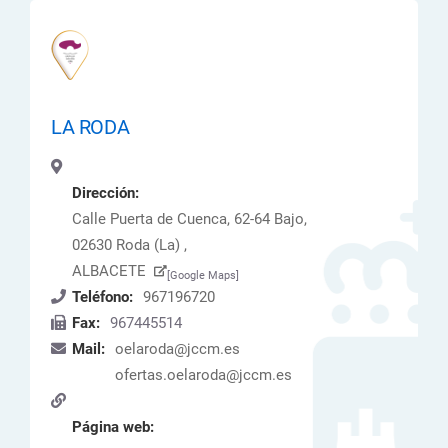
LA RODA
Dirección:
Calle Puerta de Cuenca, 62-64 Bajo,
02630 Roda (La) ,
ALBACETE
[Google Maps]
Teléfono:
967196720
Fax:
967445514
Mail:
oelaroda@jccm.es
ofertas.oelaroda@jccm.es
Página web: