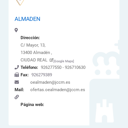
ALMADEN
Dirección:
C/ Mayor, 13,
13400 Almadén ,
CIUDAD REAL
[Google Maps]
Teléfono:
926277550 - 926710630
Fax:
926279389
oealmaden@jccm.es
Mail:
ofertas.oealmaden@jccm.es
Página web: