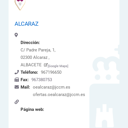
ALCARAZ
Dirección:
C/ Padre Pareja, 1,
02300 Alcaraz ,
ALBACETE
[Google Maps]
Teléfono:
967196650
Fax:
967380753
Mail:
oealcaraz@jccm.es
ofertas.oealcaraz@jccm.es
Página web: