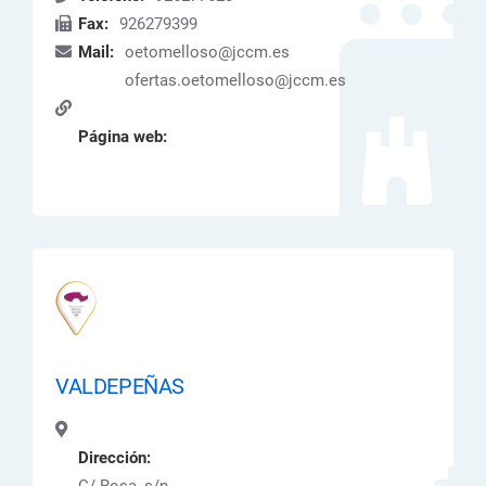
Fax:
926279399
Mail:
oetomelloso@jccm.es
ofertas.oetomelloso@jccm.es
Página web:
VALDEPEÑAS
Dirección: