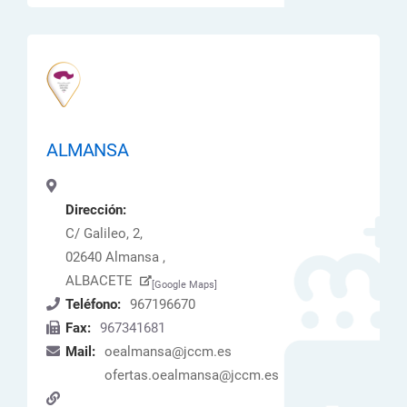
ALMANSA
Dirección:
C/ Galileo, 2,
02640 Almansa ,
ALBACETE
[Google Maps]
Teléfono:
967196670
Fax:
967341681
Mail:
oealmansa@jccm.es
ofertas.oealmansa@jccm.es