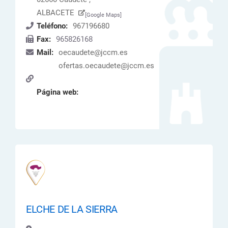
ALBACETE
[Google Maps]
Teléfono:
967196680
Fax:
965826168
Mail:
oecaudete@jccm.es
ofertas.oecaudete@jccm.es
Página web:
ELCHE DE LA SIERRA