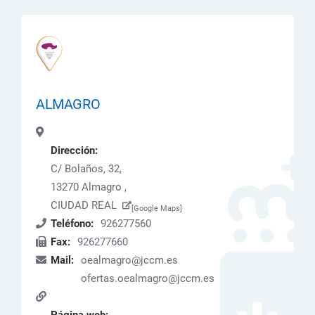
ALMAGRO
Dirección:
C/ Bolaños, 32,
13270 Almagro ,
CIUDAD REAL
[Google Maps]
Teléfono:
926277560
Fax:
926277660
Mail:
oealmagro@jccm.es
ofertas.oealmagro@jccm.es