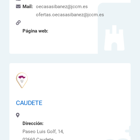
Mail:
oecasasibanez@jccm.es
ofertas.oecasasibanez@jccm.es
Página web:
CAUDETE
Dirección:
Paseo Luis Golf, 14,
02660 Caudete ,