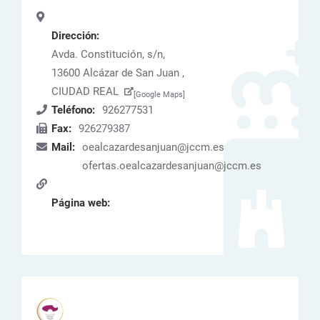
Dirección:
Avda. Constitución, s/n,
13600 Alcázar de San Juan ,
CIUDAD REAL
[Google Maps]
Teléfono:
926277531
Fax:
926279387
Mail:
oealcazardesanjuan@jccm.es
ofertas.oealcazardesanjuan@jccm.es
Página web: