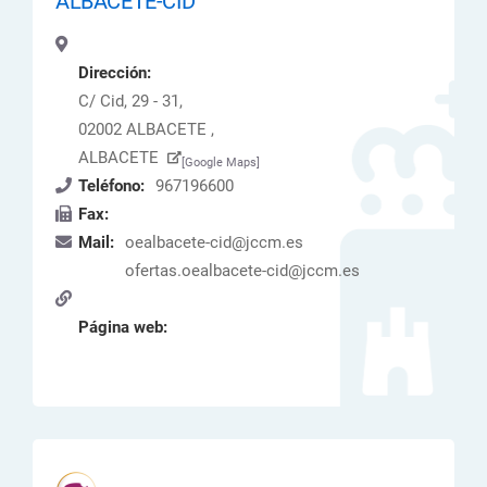
ALBACETE-CID
Dirección:
C/ Cid, 29 - 31,
02002 ALBACETE ,
ALBACETE
[Google Maps]
Teléfono:
967196600
Fax:
Mail:
oealbacete-cid@jccm.es
ofertas.oealbacete-cid@jccm.es
Página web: