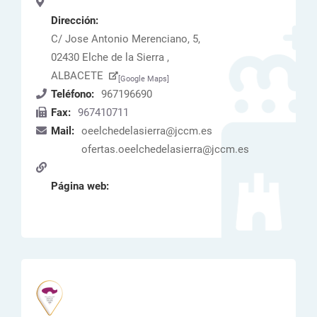
Dirección:
C/ Jose Antonio Merenciano, 5,
02430 Elche de la Sierra ,
ALBACETE
[Google Maps]
Teléfono:
967196690
Fax:
967410711
Mail:
oeelchedelasierra@jccm.es
ofertas.oeelchedelasierra@jccm.es
Página web: