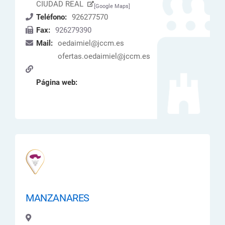
CIUDAD REAL
[Google Maps]
Teléfono:
926277570
Fax:
926279390
Mail:
oedaimiel@jccm.es
ofertas.oedaimiel@jccm.es
Página web:
MANZANARES