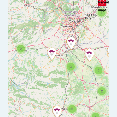
Recentrar
mapa
3
2
3
2
2
3
4