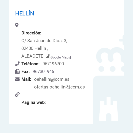
HELLÍN
Dirección:
C/ San Juan de Dios, 3,
02400 Hellín ,
ALBACETE
[Google Maps]
Teléfono:
967196700
Fax:
967301945
Mail:
oehellin@jccm.es
ofertas.oehellin@jccm.es
Página web: