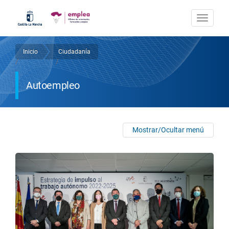
Pasar
al
Togg
contenido
navi
principal
Inicio
Ciudadanía
Sobrescribir
/
/
enlaces
Autoempleo
de
ayuda
a
Mostrar/Ocultar menú
la
navegación