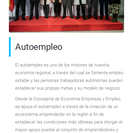
Autoempleo
El autoempleo es uno de los motores de nuestra
economía regional, a través del cual se fomenta empleo
estable y las personas trabajadoras autónomas pueden
establecer sus propias metas y su modelo de negocio.
Desde la Consejería de Economía Empresas y Empleo,
se apoya el autoempleo a través de la creación de un
ecosistema emprendedor en la región a fin de
establecer las condiciones más idóneas para otorgar el
mayor apoyo posible al conjunto de emprendedores y