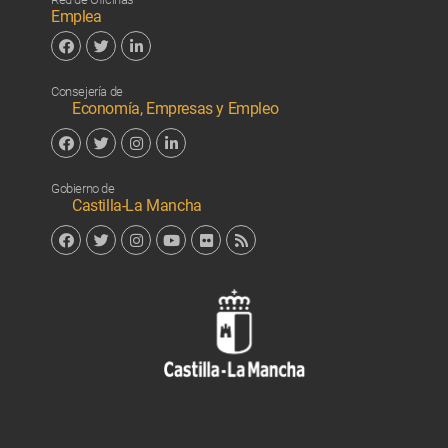
Emplea
Facebook
Twitter
Linkedin
Consejería de
Economía, Empresas y Empleo
Facebook
Twitter
Instagram
Linkedin
Gobierno de
Castilla-La Mancha
Facebook
Twitter
Instagram
YouTube
Flickr
RSS
Junta de 