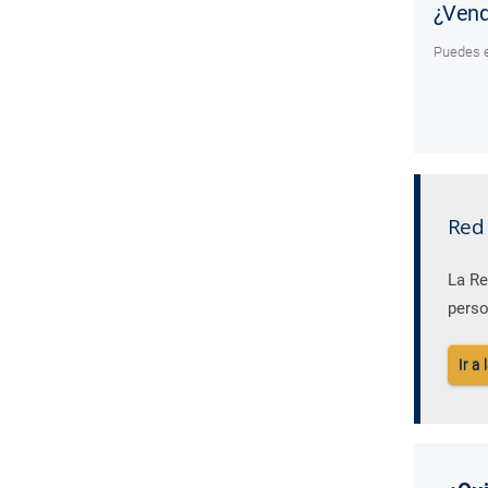
¿Vend
Puedes e
Red
La Re
perso
Ir a