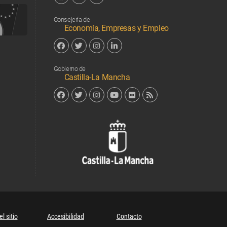
Facebook
Twitter
Linkedin
Consejería de
Economía, Empresas y Empleo
Facebook
Twitter
Instagram
Linkedin
Gobierno de
Castilla-La Mancha
Facebook
Twitter
Instagram
YouTube
Flickr
RSS
Junta de 
l sitio
Accesibilidad
Contacto