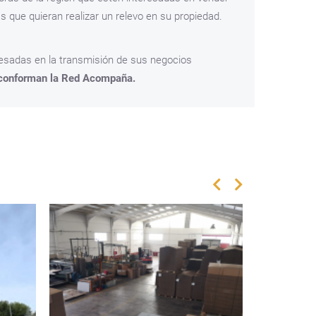
 que quieran realizar un relevo en su propiedad.
esadas en la transmisión de sus negocios
e conforman la Red Acompaña.
Hostelerí
BAR PAB
SOLANA
Ciudad 