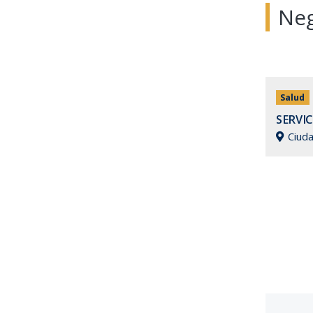
Neg
Comercio
Salud
nto
Tienda de Comestibles
SERVI
Ciudad Real
Ciud