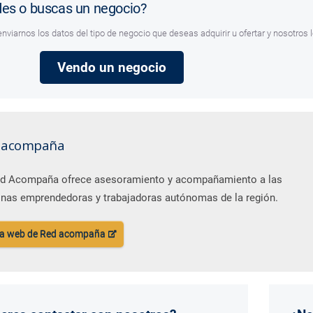
es o buscas un negocio?
nviarnos los datos del tipo de negocio que deseas adquirir u ofertar y nosotros
Vendo un negocio
 acompaña
d Acompaña ofrece asesoramiento y acompañamiento a las
nas emprendedoras y trabajadoras autónomas de la región.
 la web de Red acompaña