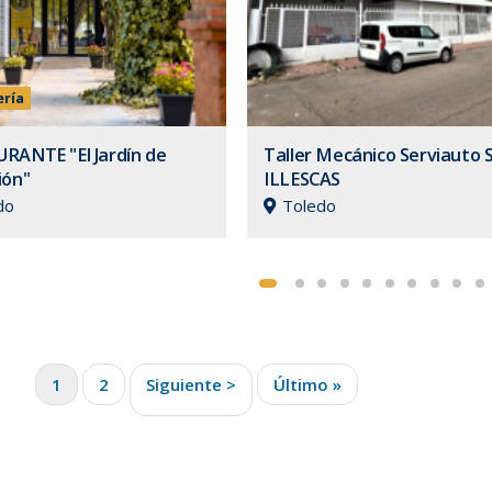
ería
RANTE "El Jardín de
Taller Mecánico Serviauto S
ión"
ILLESCAS
do
Toledo
Paginación
Página
1
Page
2
Siguiente >
Siguiente
Última
Último »
actual
página
página