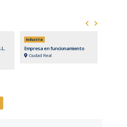
Industria
Comercio
.L.
Empresa en funcionamiento
Tienda d
Ciudad Real
Ciudad 