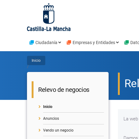
Pasar
al
contenido
principal
Navegación
Ciudadanía
Empresas y Entidades
Dato
principal
Inicio
Sobrescribir
/
enlaces
Re
de
Relevo de negocios
ayuda
Inicio
a
La web 
la
Anuncios
navegación
Vendo un negocio
Damos l