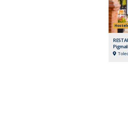
Servicios
Hostel
URAL
TRASPASO PAPELERIA
RESTAU
Pigmal
Guadalajara
Tole