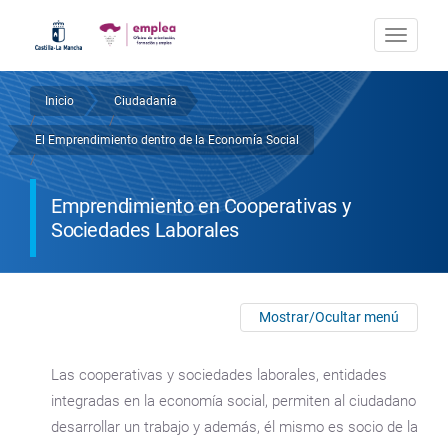
Pasar
al
Togg
contenido
navi
principal
Inicio
Ciudadanía
Sobrescribir
/
/
El Emprendimiento dentro de la Economía Social
enlaces
/
de
Emprendimiento en Cooperativas y
ayuda
Sociedades Laborales
a
la
Mostrar/Ocultar menú
navegación
Las cooperativas y sociedades laborales, entidades
integradas en la economía social, permiten al ciudadano
desarrollar un trabajo y además, él mismo es socio de la