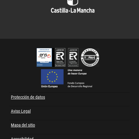
Cert
FEDER
Protección de datos
Menú
al
Aviso Legal
pie
Mapa del sitio