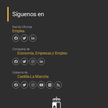
Síguenos en
Red de Oficinas
Emplea
Facebook
Twitter
Linkedin
Consejería de
Economía, Empresas y Empleo
Facebook
Twitter
Instagram
Linkedin
Gobierno de
Castilla-La Mancha
Facebook
Twitter
Instagram
YouTube
Flickr
RSS
Junta de 