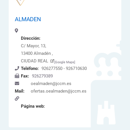
ALMADEN
Dirección:
C/ Mayor, 13,
13400 Almadén ,
CIUDAD REAL
[Google Maps]
Teléfono:
926277550 - 926710630
Fax:
926279389
oealmaden@jccm.es
Mail:
ofertas.oealmaden@jccm.es
Página web: