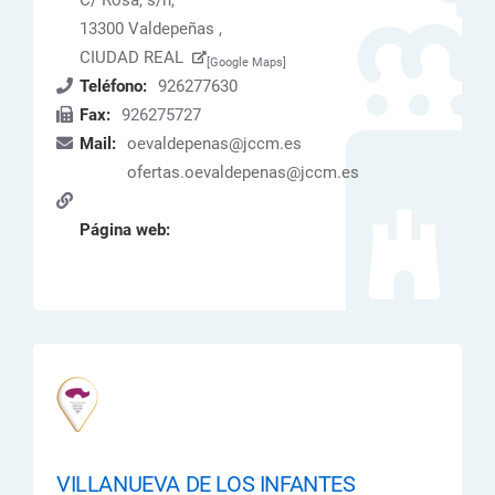
C/ Rosa, s/n,
13300 Valdepeñas ,
CIUDAD REAL
[Google Maps]
Teléfono:
926277630
Fax:
926275727
Mail:
oevaldepenas@jccm.es
ofertas.oevaldepenas@jccm.es
Página web:
VILLANUEVA DE LOS INFANTES