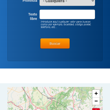
Provincia
Texto
libre
Introduce aquí cualquier valor para buscar,
como por ejemplo, localidad, código postal,
teléfono, etc...
+
−