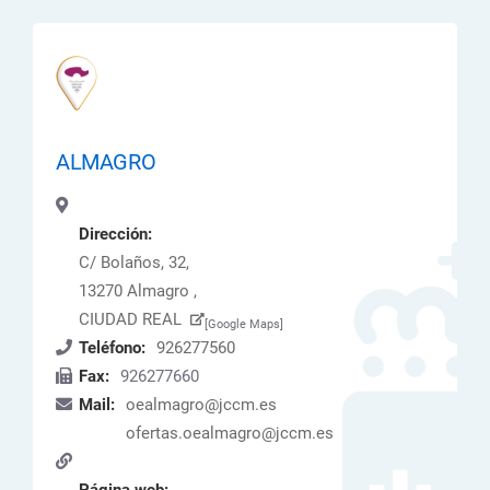
ALMAGRO
Dirección:
C/ Bolaños, 32,
13270 Almagro ,
CIUDAD REAL
[Google Maps]
Teléfono:
926277560
Fax:
926277660
Mail:
oealmagro@jccm.es
ofertas.oealmagro@jccm.es