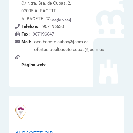
C/ Ntra. Sra. de Cubas, 2,
02006 ALBACETE ,
ALBACETE
[Google Maps]
Teléfono:
967196630
Fax:
967196647
Mail:
oealbacete-cubas@jccm.es
ofertas.oealbacete-cubas@jccm.es
Página web: