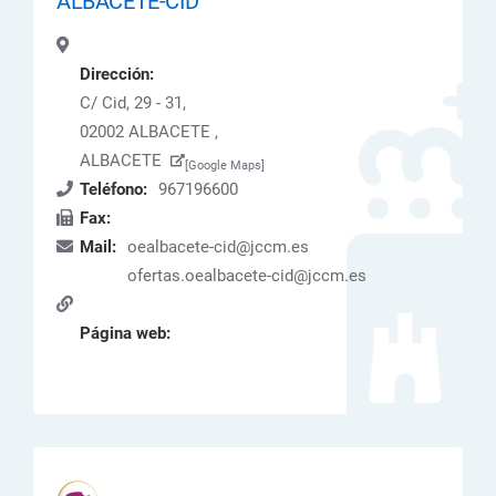
ALBACETE-CID
Dirección:
C/ Cid, 29 - 31,
02002 ALBACETE ,
ALBACETE
[Google Maps]
Teléfono:
967196600
Fax:
Mail:
oealbacete-cid@jccm.es
ofertas.oealbacete-cid@jccm.es
Página web: