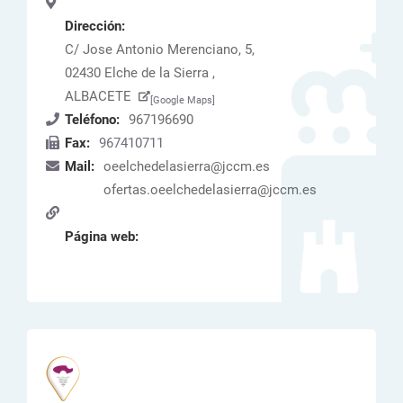
Dirección:
C/ Jose Antonio Merenciano, 5,
02430 Elche de la Sierra ,
ALBACETE
[Google Maps]
Teléfono:
967196690
Fax:
967410711
Mail:
oeelchedelasierra@jccm.es
ofertas.oeelchedelasierra@jccm.es
Página web: