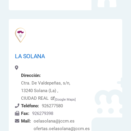
LA SOLANA
Dirección:
Ctra. De Valdepeñas, s/n,
13240 Solana (La) ,
CIUDAD REAL
[Google Maps]
Teléfono:
926277580
Fax:
926279398
Mail:
oelasolana@jccm.es
ofertas.oelasolana@jccm.es