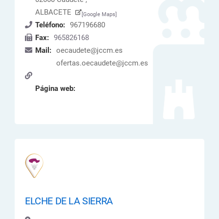
ALBACETE
[Google Maps]
Teléfono:
967196680
Fax:
965826168
Mail:
oecaudete@jccm.es
ofertas.oecaudete@jccm.es
Página web:
ELCHE DE LA SIERRA