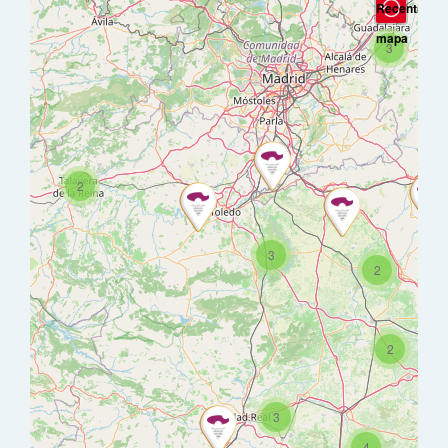
Recentrar
mapa
3
2
3
2
2
3
4