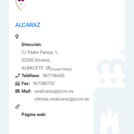
ALCARAZ
Dirección:
C/ Padre Pareja, 1,
02300 Alcaraz ,
ALBACETE
[Google Maps]
Teléfono:
967196650
Fax:
967380753
Mail:
oealcaraz@jccm.es
ofertas.oealcaraz@jccm.es
Página web: