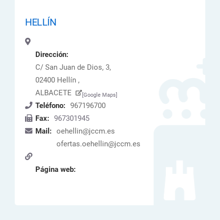
HELLÍN
Dirección:
C/ San Juan de Dios, 3,
02400 Hellín ,
ALBACETE
[Google Maps]
Teléfono:
967196700
Fax:
967301945
Mail:
oehellin@jccm.es
ofertas.oehellin@jccm.es
Página web: