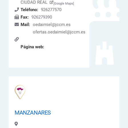
CIUDAD REAL
[Google Maps]
Teléfono:
926277570
Fax:
926279390
Mail:
oedaimiel@jccm.es
ofertas.oedaimiel@jccm.es
Página web:
MANZANARES