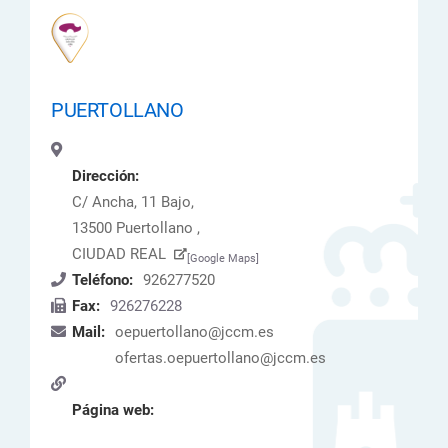
PUERTOLLANO
Dirección:
C/ Ancha, 11 Bajo,
13500 Puertollano ,
CIUDAD REAL
[Google Maps]
Teléfono:
926277520
Fax:
926276228
Mail:
oepuertollano@jccm.es
ofertas.oepuertollano@jccm.es
Página web: