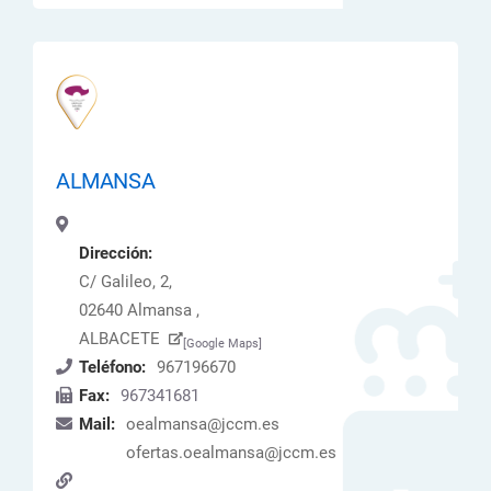
ALMANSA
Dirección:
C/ Galileo, 2,
02640 Almansa ,
ALBACETE
[Google Maps]
Teléfono:
967196670
Fax:
967341681
Mail:
oealmansa@jccm.es
ofertas.oealmansa@jccm.es