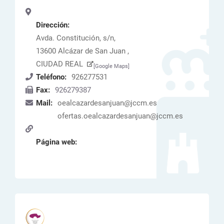
Dirección:
Avda. Constitución, s/n,
13600 Alcázar de San Juan ,
CIUDAD REAL
[Google Maps]
Teléfono:
926277531
Fax:
926279387
Mail:
oealcazardesanjuan@jccm.es
ofertas.oealcazardesanjuan@jccm.es
Página web: