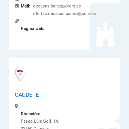
Mail:
oecasasibanez@jccm.es
ofertas.oecasasibanez@jccm.es
Página web:
CAUDETE
Dirección:
Paseo Luis Golf, 14,
02660 Caudete ,