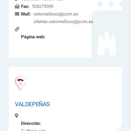
Fax:
926279399
Mail:
oetomelloso@jccm.es
ofertas.oetomelloso@jccm.es
Página web:
VALDEPEÑAS
Dirección: