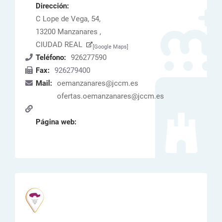
Dirección:
C Lope de Vega, 54,
13200 Manzanares ,
CIUDAD REAL
[Google Maps]
Teléfono:
926277590
Fax:
926279400
Mail:
oemanzanares@jccm.es
ofertas.oemanzanares@jccm.es
Página web: