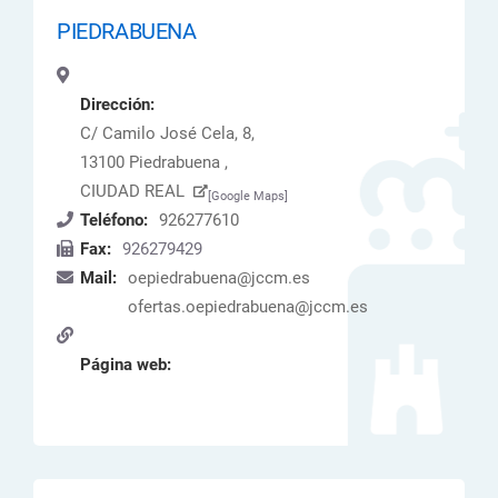
PIEDRABUENA
Dirección:
C/ Camilo José Cela, 8,
13100 Piedrabuena ,
CIUDAD REAL
[Google Maps]
Teléfono:
926277610
Fax:
926279429
Mail:
oepiedrabuena@jccm.es
ofertas.oepiedrabuena@jccm.es
Página web: