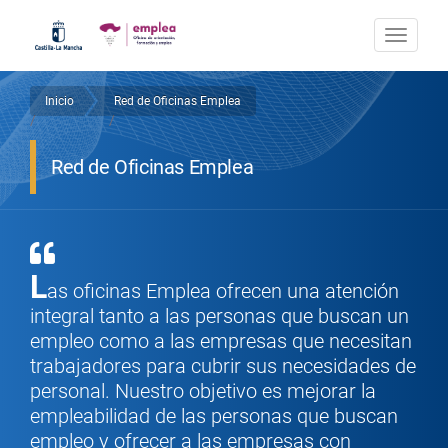
Pasar
al
Togg
contenido
navi
principal
Inicio
Red de Oficinas Emplea
Sobrescribir
/
/
enlaces
Red de Oficinas Emplea
de
ayuda
a
L
as oficinas Emplea ofrecen una atención
la
integral tanto a las personas que buscan un
navegación
empleo como a las empresas que necesitan
trabajadores para cubrir sus necesidades de
personal. Nuestro objetivo es mejorar la
empleabilidad de las personas que buscan
empleo y ofrecer a las empresas con