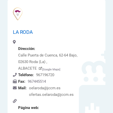
LA RODA
Dirección:
Calle Puerta de Cuenca, 62-64 Bajo,
02630 Roda (La) ,
ALBACETE
[Google Maps]
Teléfono:
967196720
Fax:
967445514
Mail:
oelaroda@jccm.es
ofertas.oelaroda@jccm.es
Página web: