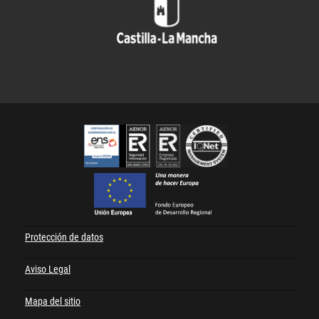
Cert
FEDER
Protección de datos
Menú
al
Aviso Legal
pie
Mapa del sitio