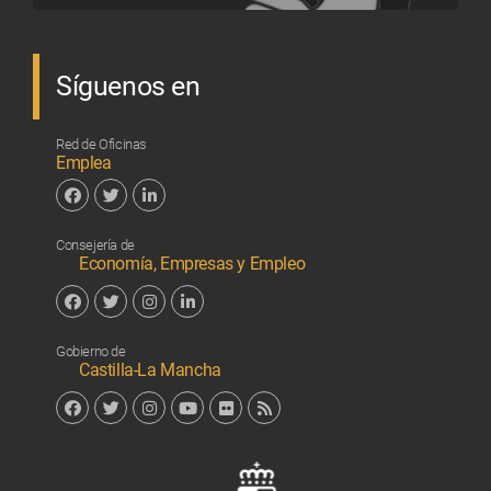
Síguenos en
Red de Oficinas
Emplea
Facebook
Twitter
Linkedin
Consejería de
Economía, Empresas y Empleo
Facebook
Twitter
Instagram
Linkedin
Gobierno de
Castilla-La Mancha
Facebook
Twitter
Instagram
YouTube
Flickr
RSS
Junta de 