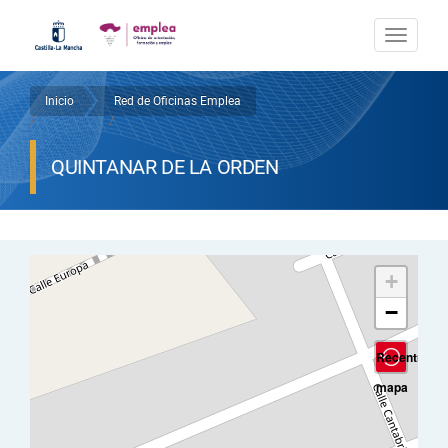
Pasar
al
Togg
contenido
navi
principal
Inicio
Red de Oficinas Emplea
Sobrescribir
/
/
enlaces
QUINTANAR DE LA ORDEN
de
ayuda
a
+
la
−
navegación
Recentrar
mapa