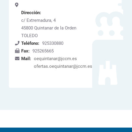
Dirección:
c/ Extremadura, 4
45800
Quintanar de la Orden
TOLEDO
Teléfono:
925330880
Fax:
925265665
Mail:
oequintanar@jccm.es
ofertas.oequintanar@jccm.es