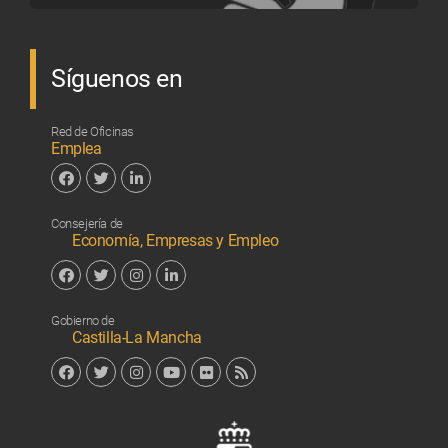
Síguenos en
Red de Oficinas
Emplea
Facebook
Twitter
Linkedin
Consejería de
Economía, Empresas y Empleo
Facebook
Twitter
Instagram
Linkedin
Gobierno de
Castilla-La Mancha
Facebook
Twitter
Instagram
YouTube
Flickr
RSS
Junta de 