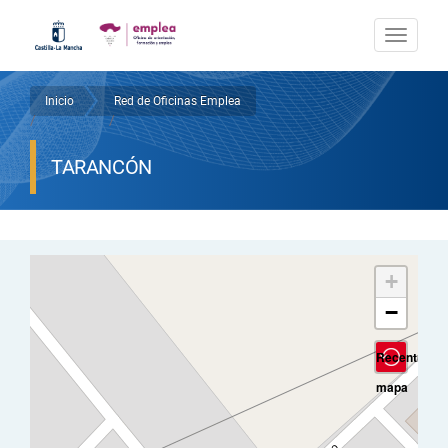
Pasar
al
Togg
contenido
navi
principal
Inicio
Red de Oficinas Emplea
Sobrescribir
/
/
enlaces
TARANCÓN
de
ayuda
a
+
la
−
navegación
Recentrar
mapa