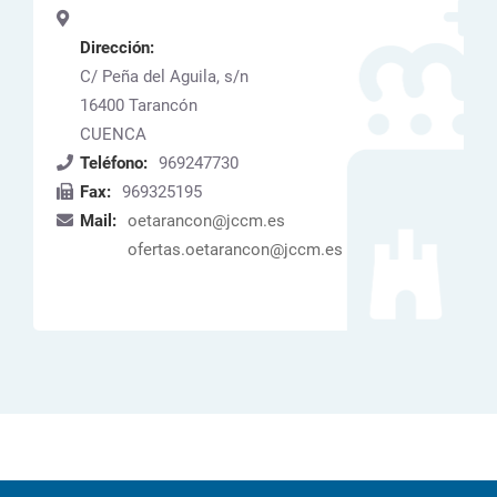
Dirección:
C/ Peña del Aguila, s/n
16400
Tarancón
CUENCA
Teléfono:
969247730
Fax:
969325195
Mail:
oetarancon@jccm.es
ofertas.oetarancon@jccm.es