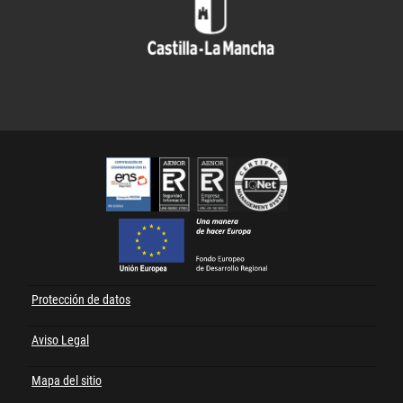
Cert
FEDER
Protección de datos
Menú
al
Aviso Legal
pie
Mapa del sitio