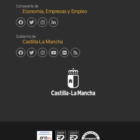
Facebook
Twitter
Linkedin
Consejería de
Economía, Empresas y Empleo
Facebook
Twitter
Instagram
Linkedin
Gobierno de
Castilla-La Mancha
Facebook
Twitter
Instagram
YouTube
Flickr
RSS
Junta de 
Cert