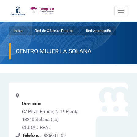
Pasar
al
Togg
contenido
navi
principal
Inicio
Red de Oficinas Emplea
Red Acompaña
Sobrescribir
/
/
/
enlaces
CENTRO MUJER LA SOLANA
de
ayuda
a
la
navegación
Dirección:
C/ Pozo Ermita, 4, 1ª Planta
13240
Solana (La)
CIUDAD REAL
Teléfono:
926631103