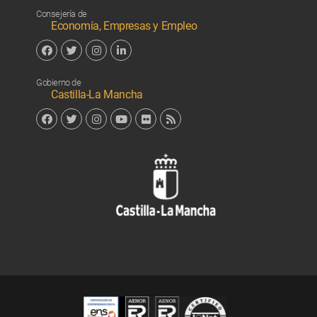
Facebook
Twitter
Linkedin
Consejería de
Economía, Empresas y Empleo
Facebook
Twitter
Instagram
Linkedin
Gobierno de
Castilla-La Mancha
Facebook
Twitter
Instagram
YouTube
Flickr
RSS
Junta de 
Cert