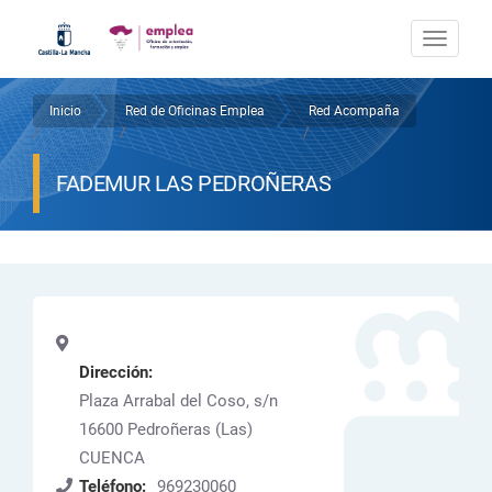
Pasar
al
Togg
contenido
navi
principal
Inicio
Red de Oficinas Emplea
Red Acompaña
Sobrescribir
/
/
/
enlaces
FADEMUR LAS PEDROÑERAS
de
ayuda
a
la
navegación
Dirección:
Plaza Arrabal del Coso, s/n
16600
Pedroñeras (Las)
CUENCA
Teléfono:
969230060