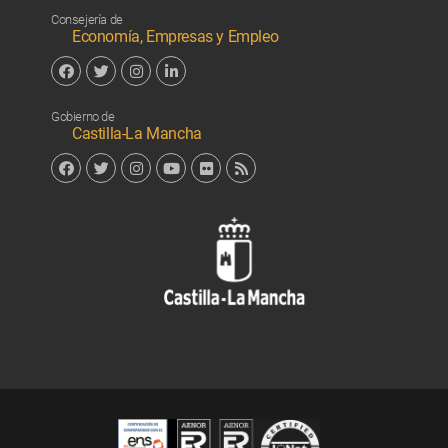
Facebook
Twitter
Linkedin
Consejería de
Economía, Empresas y Empleo
Facebook
Twitter
Instagram
Linkedin
Gobierno de
Castilla-La Mancha
Facebook
Twitter
Instagram
YouTube
Flickr
RSS
Junta de 
Cert