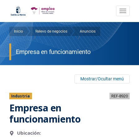
Pasar
al
Togg
contenido
navi
principal
Inicio
Relevo de negocios
Anuncios
Sobrescribir
/
/
/
enlaces
Empresa en funcionamiento
de
ayuda
a
Mostrar/Ocultar menú
la
Industria
REF-8920
navegación
Empresa en
funcionamiento
Ubicación: