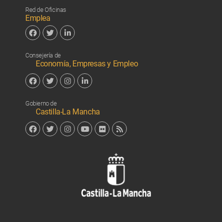
Red de Oficinas
Emplea
Facebook
Twitter
Linkedin
Consejería de
Economía, Empresas y Empleo
Facebook
Twitter
Instagram
Linkedin
Gobierno de
Castilla-La Mancha
Facebook
Twitter
Instagram
YouTube
Flickr
RSS
Junta de 