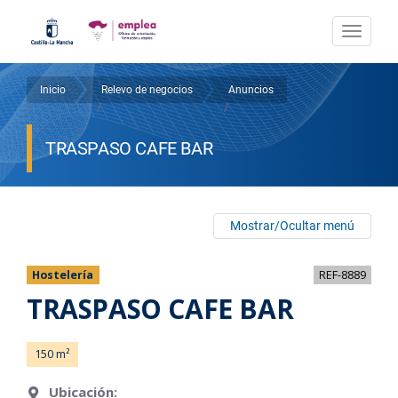
Pasar
al
Togg
contenido
navi
principal
Inicio
Relevo de negocios
Anuncios
Sobrescribir
/
/
/
enlaces
TRASPASO CAFE BAR
de
ayuda
a
Mostrar/Ocultar menú
la
Hostelería
REF-8889
navegación
TRASPASO CAFE BAR
150
Ubicación: