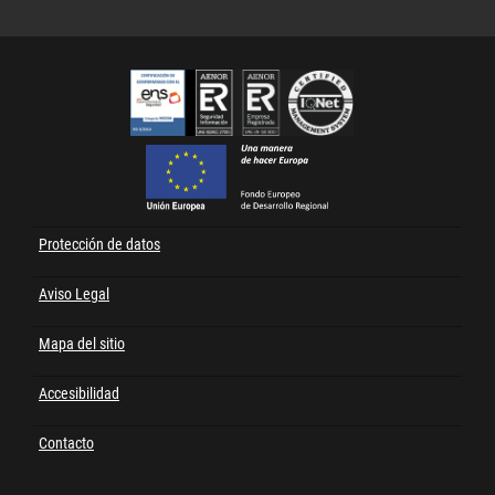
Cert
FEDER
Protección de datos
Menú
al
Aviso Legal
pie
Mapa del sitio
Accesibilidad
Contacto