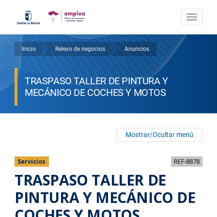
Pasar
al
Togg
contenido
navi
principal
Inicio
Relevo de negocios
Anuncios
Sobrescribir
/
/
/
enlaces
TRASPASO TALLER DE PINTURA Y
de
MECÁNICO DE COCHES Y MOTOS
ayuda
a
Mostrar/Ocultar menú
la
navegación
Servicios
REF-8878
TRASPASO TALLER DE
PINTURA Y MECÁNICO DE
COCHES Y MOTOS