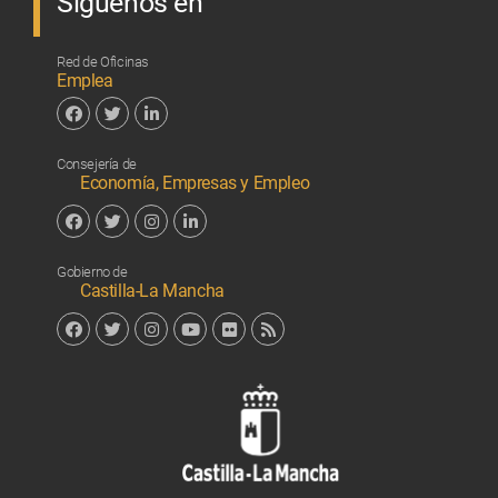
Síguenos en
Red de Oficinas
Emplea
Facebook
Twitter
Linkedin
Consejería de
Economía, Empresas y Empleo
Facebook
Twitter
Instagram
Linkedin
Gobierno de
Castilla-La Mancha
Facebook
Twitter
Instagram
YouTube
Flickr
RSS
Junta de 