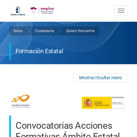
Pasar
al
Togg
contenido
navi
principal
Inicio
Ciudadanía
Quiero formarme
Sobrescribir
/
/
/
enlaces
Formación Estatal
de
ayuda
a
Mostrar/Ocultar menú
la
navegación
Convocatorias Acciones
Formativas Ámbito Estatal