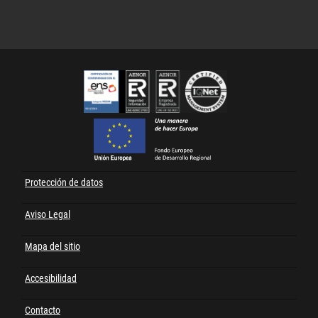
Cert
FEDER
Protección de datos
Menú
al
Aviso Legal
pie
Mapa del sitio
Accesibilidad
Contacto