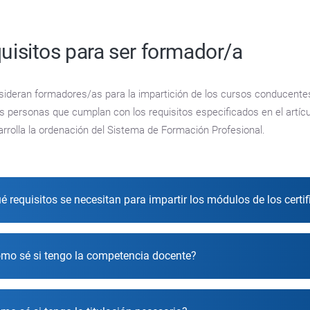
uisitos para ser formador/a
ideran formadores/as para la impartición de los cursos conducentes 
s personas que cumplan con los requisitos especificados en el artíc
rrolla la ordenación del Sistema de Formación Profesional.
é requisitos se necesitan para impartir los módulos de los cert
ómo sé si tengo la competencia docente?