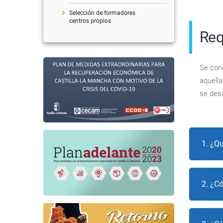
Selección de formadores
centros propios
Req
Se cons
aquella
se desa
1. ¿Qu
2. ¿C