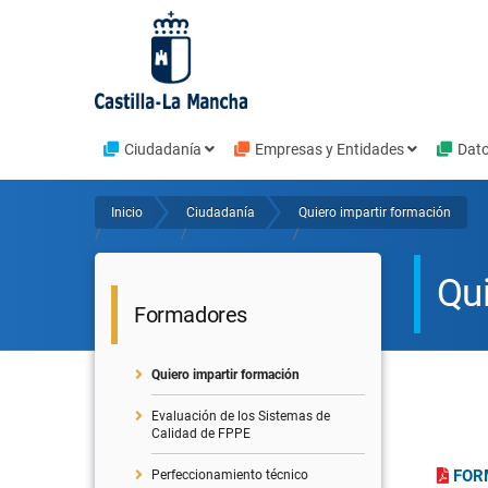
Pasar
al
contenido
principal
Navegación
Ciudadanía
Empresas y Entidades
Dato
principal
Inicio
Ciudadanía
Quiero impartir formación
Sobrescribir
/
/
/
enlaces
Qui
de
Formadores
ayuda
Quiero impartir formación
a
la
Evaluación de los Sistemas de
Calidad de FPPE
navegación
FOR
Perfeccionamiento técnico