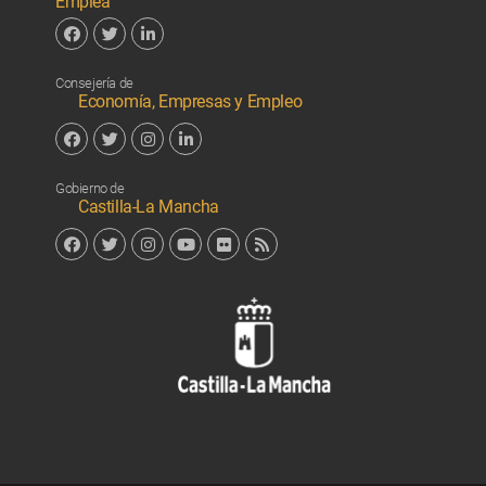
Emplea
Facebook
Twitter
Linkedin
Consejería de
Economía, Empresas y Empleo
Facebook
Twitter
Instagram
Linkedin
Gobierno de
Castilla-La Mancha
Facebook
Twitter
Instagram
YouTube
Flickr
RSS
Junta de 