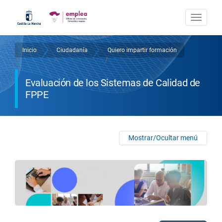
Pasar
al
Togg
contenido
navi
principal
Inicio
Ciudadanía
Quiero impartir formación
Sobrescribir
/
/
/
enlaces
Evaluación de los Sistemas de Calidad de
de
FPPE
ayuda
a
Mostrar/Ocultar menú
la
navegación