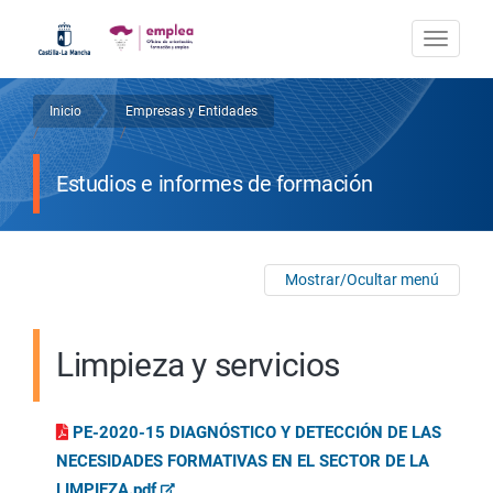
Pasar
al
Togg
contenido
navi
principal
Inicio
Empresas y Entidades
Sobrescribir
/
/
enlaces
Estudios e informes de formación
de
ayuda
a
Mostrar/Ocultar menú
la
Limpieza y servicios
navegación
PE-2020-15 DIAGNÓSTICO Y DETECCIÓN DE LAS
NECESIDADES FORMATIVAS EN EL SECTOR DE LA
LIMPIEZA.pdf